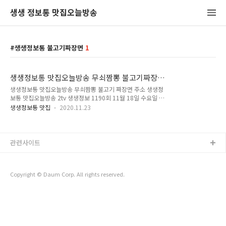
생생 정보통 맛집오늘방송
생생정보통 불고기짜장면
1
생생정보통 맛집오늘방송 무쇠짬뽕 불고기짜장면
위치
생생정보통 맛집오늘방송 무쇠짬뽕 불고기 짜장면 주소 생생정
보통 맛집오늘방송 2tv 생생정보 1190회 11월 18일 수요일 방
송분에서 비법 24시 밥상을 털어라 코너에 소개되었던 무쇠짬뽕
생생정보통 맛집
2020.11.23
불고기짜장면 맛집 위치와 주소를 알려드리겠습니다.방송에서
사장님은 삼채라는 약초를 사용하여 짬뽕을 만드신다고 하셨는
데 단맛, 쓴맛, 매운맛이 함께 나서 삼채라고 한답니다. 삼채를
우린 물에는 식이섬유가 풍부해서 소화에 도움이 되고 또 속이
관련사이트
더부룩함을 막기 위해 삼채 우린 물을 사용한다고 합니다. 그리
고 해산물을 삼채 우린 물에 씨어주고 담가놓으면 비린내를 제거
해주고, 소고기 돼지고기 같은 경우에는 고기의 연육 작용을 도
Copyright © Daum Corp. All rights reserved.
와주고 기름기를 분해줍니다.무쇠짬뽕 국물자체가 매우 시원하
고 면발은 쫄깃하고 담백하고 좋다고 말합니다...