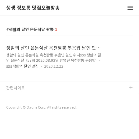
생생 정보통 맛집오늘방송
생활의 달인 은둔식달 짬뽕
1
생활의 달인 은둔식달 옥천짬뽕 볶음밥 달인 맛
집 위치
생활의 달인 은둔식달 옥천짬뽕 볶음밥 달인 위치sbs 생활의 달
인 은둔식달 757회 2020.08.03일 방영된 옥천짬뽕 볶음밥 맛
집 위치를 알려드리겠습니다. 지난 21일 sbs 생활의 달인 연말
sbs 생활의 달인 맛집
2020.12.22
특집에서 올 한 해 소개된 맛집 달인들 가운데 최고 호평을 받으
며 2020 10대 맛의 달인으로 선정된 곳입니다. 70년 경력의 옥
천 짬뽕 달인 임인수 달인은 16살 때부터 중식 일을 시작해 올해
85세인 지금까지 변함없이 직접 음식을 만들고 있습니다. 옥천
관련사이트
짬뽕 맛의 비밀은 복숭아를 깎아서 고추가루에 엊어 찌면 매운맛
이 중화되면서 시원하고 풍미가 깊은 짬뽕 맛을 냅니다. 생활의
달인 방송 이후 손님들이 몰리면서 탕수육 판매를 중단할 수 밖
Copyright © Daum Corp. All rights reserved.
에 없었다고 하니 더욱 직접 가서 먹어보고 싶습니다. 생활의 달
인 은둔식달..