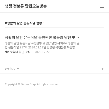
생생 정보통 맛집오늘방송
생활의 달인 은둔식달 짬뽕
1
생활의 달인 은둔식달 옥천짬뽕 볶음밥 달인 맛
집 위치
생활의 달인 은둔식달 옥천짬뽕 볶음밥 달인 위치sbs 생활의 달
인 은둔식달 757회 2020.08.03일 방영된 옥천짬뽕 볶음밥 맛
집 위치를 알려드리겠습니다. 지난 21일 sbs 생활의 달인 연말
sbs 생활의 달인 맛집
2020.12.22
특집에서 올 한 해 소개된 맛집 달인들 가운데 최고 호평을 받으
며 2020 10대 맛의 달인으로 선정된 곳입니다. 70년 경력의 옥
천 짬뽕 달인 임인수 달인은 16살 때부터 중식 일을 시작해 올해
85세인 지금까지 변함없이 직접 음식을 만들고 있습니다. 옥천
관련사이트
짬뽕 맛의 비밀은 복숭아를 깎아서 고추가루에 엊어 찌면 매운맛
이 중화되면서 시원하고 풍미가 깊은 짬뽕 맛을 냅니다. 생활의
달인 방송 이후 손님들이 몰리면서 탕수육 판매를 중단할 수 밖
Copyright © Daum Corp. All rights reserved.
에 없었다고 하니 더욱 직접 가서 먹어보고 싶습니다. 생활의 달
인 은둔식달..