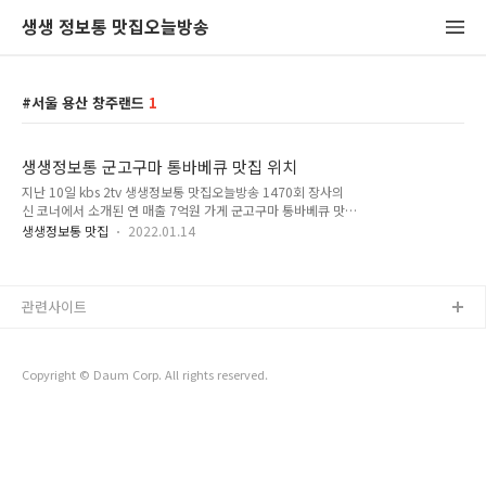
생생 정보통 맛집오늘방송
서울 용산 창주랜드
1
생생정보통 군고구마 통바베큐 맛집 위치
지난 10일 kbs 2tv 생생정보통 맛집오늘방송 1470회 장사의
신 코너에서 소개된 연 매출 7억원 가게 군고구마 통바베큐 맛집
위치를 알려드리겠습니다. 한국형 오븐인 군고구마통에 돼지고
생생정보통 맛집
2022.01.14
기를 바베큐한 메뉴로 수제럽을 12시간 시즈닝한 삼겹살과 돼지
갈비를 군고구마통에 익혀서 나오는 메뉴입니다. 생생정보통 군
고구마 바베큐 메인 메뉴와 가격은 군통바베큐플레터(2~3인)
33,000원, 고기 추가(300g) 17,000원, 추가 메뉴로는 골뱅이
관련사이트
파스타 15,000원, 로제파스타 18,000원, 짬뽕파스타 25,000
원, 콘치즈 8,000원 등이 있습니다. 방송에 출연한 고객들에게
바베큐 맛이 어떠냐고 물어보니 한 여자분은 고기가 살아서 춤을
Copyright © Daum Corp. All rights reserved.
춘다고 말하였고, 다른 남자분은 육즙이 정말 풍부해서 씹을수록
육즙이..