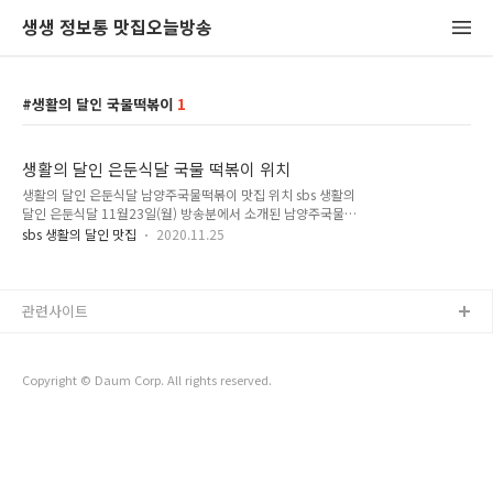
생생 정보통 맛집오늘방송
생활의 달인 국물떡볶이
1
생활의 달인 은둔식달 국물 떡볶이 위치
생활의 달인 은둔식달 남양주국물떡볶이 맛집 위치 sbs 생활의
달인 은둔식달 11월23일(월) 방송분에서 소개된 남양주국물떡
볶이의 달인 맛집위치를 알려드리겠습니다. 이경자 달인이 23년
sbs 생활의 달인 맛집
2020.11.25
간 가게를 운영해온 남양주 진건읍에 위치한 새암분식 국물떡볶
이 맛집입니다. 필감산 셰프는 국물이 시원하고 남다르다고 말합
니다. 떡볶이를 먹고 난뒤 국물에 밥을 비벼 먹는 일명 떡밥은 여
느 다른 떡볶이 가게에 없는 이집 만의 특별한 메뉴라고 할 수 있
관련사이트
습니다. 국물이 깔끔 시원하고 맛있어 밥을 말아 먹어도 당연히
맛있을 수 밖에 없습니다. 남양주국물떡볶이 맛집 위치 주소 : 경
기 남양주시 진건읍 용정리 786-50 새암분식, 전화번호 : 031-
Copyright © Daum Corp. All rights reserved.
574-5227, 영업시간 10:00~20:00 매주 일요일 휴무 입니다.
대표메뉴..