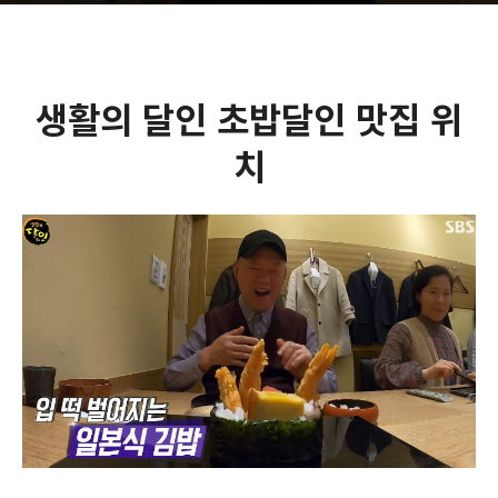
생활의 달인 초밥달인 맛집 위
치