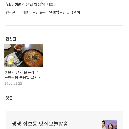
'sbs 생활의 달인 맛집'의 다른글
현재글
생활의 달인 은둔식달 초밥달인 맛집 위치
관련글
생활의 달인 은둔식달
옥천짬뽕 볶음밥 달인
맛집 위치
2020.12.22
댓글
생생 정보통 맛집오늘방송