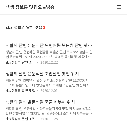
생생 정보통 맛집오늘방송
sbs 생활의 달인 맛집
3
생활의 달인 은둔식달 옥천짬뽕 볶음밥 달인 맛
집 위치
생활의 달인 은둔식달 옥천짬뽕 볶음밥 달인 위치sbs 생활의 달
인 은둔식달 757회 2020.08.03일 방영된 옥천짬뽕 볶음밥 맛
집 위치를 알려드리겠습니다. 지난 21일 sbs 생활의 달인 연말
sbs 생활의 달인 맛집
2020.12.22
특집에서 올 한 해 소개된 맛집 달인들 가운데 최고 호평을 받으
며 2020 10대 맛의 달인으로 선정된 곳입니다. 70년 경력의 옥
생활의 달인 은둔식달 초밥달인 맛집 위치
천 짬뽕 달인 임인수 달인은 16살 때부터 중식 일을 시작해 올해
생활의 달인 초밥달인 맛집 위치sbs 생활의 달인 11월30일
85세인 지금까지 변함없이 직접 음식을 만들고 있습니다. 옥천
774회 은둔식달 코너 방영분에서 소개된 초밥달인 맛집 위치를
짬뽕 맛의 비밀은 복숭아를 깎아서 고추가루에 엊어 찌면 매운맛
알려드리겠습니다. 초밥달인의 가게에서 가장 인기 메뉴는 바로
이 중화되면서 시원하고 풍미가 깊은 짬뽕 맛을 냅니다. 생활의
sbs 생활의 달인 맛집
2020.12.01
일본식 김밥과 달인만의 비법으로 숙성한 달걀로 만든 달걀말이
달인 방송 이후 손님들이 몰리면서 탕수육 판매를 중단할 수 밖
초밥입니다. 초밥의 맛을 최대한 끌어올리기 위해 멀리 일본까지
에 없었다고 하니 더욱 직접 가서 먹어보고 싶습니다. 생활의 달
생활의 달인 은둔식달 국물 떡볶이 위치
건너가 공부하며 오랜 연구로 완성되었다고 합니다. 초밥달인은
인 은둔식달..
생활의 달인 은둔식달 남양주국물떡볶이 맛집 위치 sbs 생활의
최상의 초밥을 내기 위해 차가운 초밥이 아니라 따뜻한 달걀 초
달인 은둔식달 11월23일(월) 방송분에서 소개된 남양주국물떡
밥을 내기 위해서 제일 첫번째로 낸다고 합니다. 이어 달인의 초
볶이의 달인 맛집위치를 알려드리겠습니다. 이경자 달인이 23년
밥을 맛본 손님 한분은 '진짜 맛있다 카스테라보다 더 부드럽다'
sbs 생활의 달인 맛집
2020.11.25
간 가게를 운영해온 남양주 진건읍에 위치한 새암분식 국물떡볶
고 감탄했습니다. 초밥의 핵심은 바로 밥 자체가 핵심이라고 말